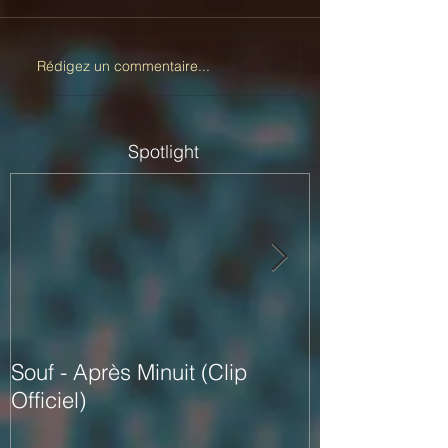
Rédigez un commentaire...
Spotlight
Souf - Après Minuit (Clip
Abou Debeing 
Officiel)
Black M