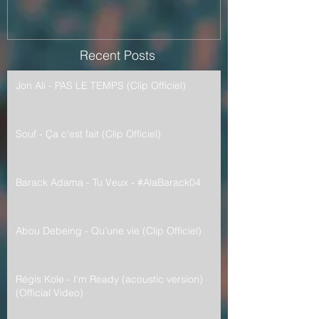
Recent Posts
Jon Ali - PAS LE TEMPS (Clip Officiel)
Souf - Ça c'est fait (Clip Officiel)
Barack Adama - Tu Veux - #AlaBarack04
Abou Debeing - Qu'une vie (Clip Officiel)
Régis Kole - I'm Ready (acoustic version)
(Official Video)