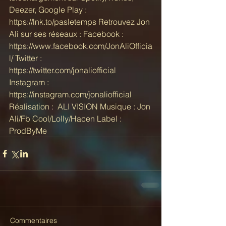
Deezer, Google Play : 
https://lnk.to/pasletemps Retrouvez Jon 
Ali sur ses réseaux : Facebook : 
https://www.facebook.com/JonAliOfficia
l/ Twitter : 
https://twitter.com/jonaliofficial 
Instagram : 
https://instagram.com/jonaliofficial 
Réalisation :  ALI VISION Musique : Jon 
Ali/Fb Cool/Lolly/Hacen Label : 
ProdByMe
Commentaires