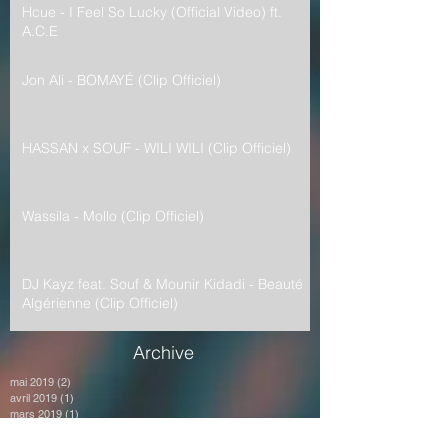
Hcue - I Feel So Lucky (Official Video) ft.
A.C.E
Jon Ali - BOMAYÉ (Clip Officiel)
HASSAN x SOUF - WILI WILI (Clip Officiel)
Wassila - Mollo (Clip Officiel)
DJ Kayz feat. Souf & Mounir Kidadi - Beauté
Algérienne (Clip Officiel)
Archive
mai 2019
(2)
2 posts
avril 2019
(1)
1 post
mars 2019
(1)
1 post
février 2019
(1)
1 post
décembre 2018
(1)
1 post